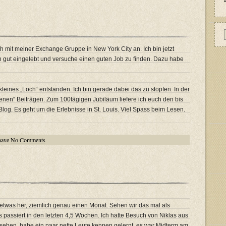
 mit meiner Exchange Gruppe in New York City an. Ich bin jetzt
h gut eingelebt und versuche einen guten Job zu finden. Dazu habe
 kleines „Loch“ entstanden. Ich bin gerade dabei das zu stopfen. In der
renen“ Beiträgen. Zum 100tägigen Jubiläum liefere ich euch den bis
Blog. Es geht um die Erlebnisse in St. Louis. Viel Spass beim Lesen.
have
No Comments
n etwas her, ziemlich genau einen Monat. Sehen wir das mal als
s passiert in den letzten 4,5 Wochen. Ich hatte Besuch von Niklas aus
en, habe ein paar nette Leute kennen gelernt, es war Midterm am