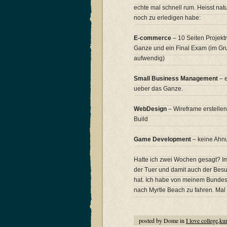
echte mal schnell rum. Heisst nat
noch zu erledigen habe:
E-commerce
– 10 Seiten Projekt
Ganze und ein Final Exam (im Gru
aufwendig)
Small Business Management
– 
ueber das Ganze.
WebDesign
– Wireframe erstellen
Build
Game Development
– keine Ah
Hatte ich zwei Wochen gesagt? I
der Tuer und damit auch der Bes
hat. Ich habe von meinem Bundess
nach Myrtle Beach zu fahren. Ma
posted by Dome in
I love college
,
kur