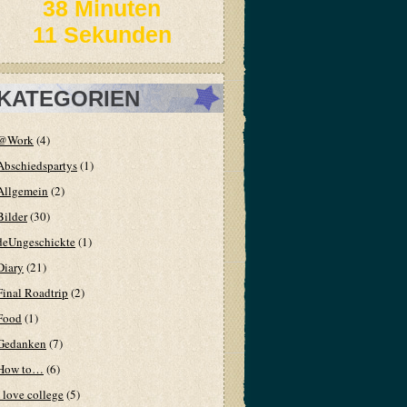
38 Minuten
13 Sekunden
KATEGORIEN
@Work
(4)
Abschiedspartys
(1)
Allgemein
(2)
Bilder
(30)
deUngeschickte
(1)
Diary
(21)
Final Roadtrip
(2)
Food
(1)
Gedanken
(7)
How to…
(6)
I love college
(5)