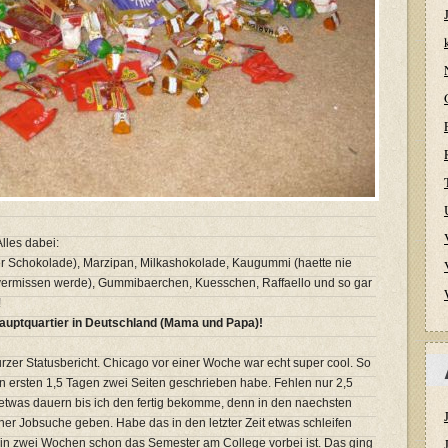
lles dabei:
er Schokolade), Marzipan, Milkashokolade, Kaugummi (haette nie
 vermissen werde), Gummibaerchen, Kuesschen, Raffaello und so gar
!
Hauptquartier in Deutschland (Mama und Papa)!
rzer Statusbericht. Chicago vor einer Woche war echt super cool. So
en ersten 1,5 Tagen zwei Seiten geschrieben habe. Fehlen nur 2,5
etwas dauern bis ich den fertig bekomme, denn in den naechsten
er Jobsuche geben. Habe das in den letzter Zeit etwas schleifen
n zwei Wochen schon das Semester am College vorbei ist. Das ging