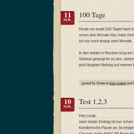
11
100 Tage
NOV.
Heute vor exakt 100 Tagen kam ich
schon drei Monate hier, habe mic
ich nur noch knapp zwei Monate.
In den letzten 4 Wochen ist ja ein
Sidebar gelangt ihr zu den „verlo
jetzt längsten Beitrag auf meinen 
posted by Dome in
kurz notiert
and 
10
Test 1,2,3
NOV.
Hey Leute,
mein letzter Eintrag ist nun scho
künstlerische Pause an. Ist einige
Chicago, habn NASCAR Race geseh