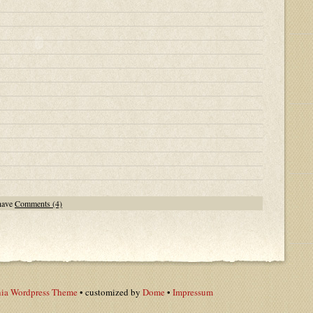
have
Comments (4)
ia Wordpress Theme
• customized by
Dome
•
Impressum