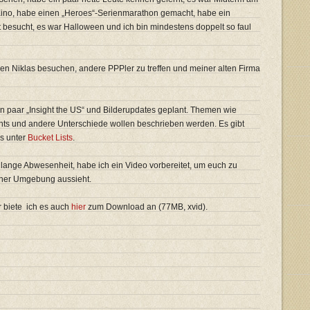
 Kino, habe einen „Heroes“-Serienmarathon gemacht, habe ein
t besucht, es war Halloween und ich bin mindestens doppelt so faul
en Niklas besuchen, andere PPPler zu treffen und meiner alten Firma
in paar „Insight the US“ und Bilderupdates geplant. Themen wie
nts und andere Unterschiede wollen beschrieben werden. Es gibt
s unter
Bucket Lists
.
 lange Abwesenheit, habe ich ein Video vorbereitet, um euch zu
iner Umgebung aussieht.
r biete ich es auch
hier
zum Download an (77MB, xvid).