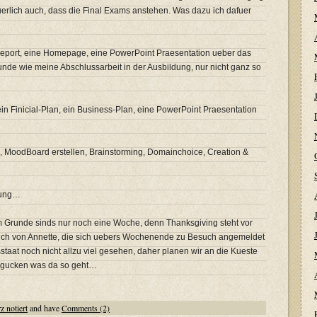
uerlich auch, dass die Final Exams anstehen. Was dazu ich dafuer
report, eine Homepage, eine PowerPoint Praesentation ueber das
nde wie meine Abschlussarbeit in der Ausbildung, nur nicht ganz so
ein Finicial-Plan, ein Business-Plan, eine PowerPoint Praesentation
, MoodBoard erstellen, Brainstorming, Domainchoice, Creation &
nung…
m Grunde sinds nur noch eine Woche, denn Thanksgiving steht vor
uch von Annette, die sich uebers Wochenende zu Besuch angemeldet
taat noch nicht allzu viel gesehen, daher planen wir an die Kueste
l gucken was da so geht…
z notiert
and have
Comments (2)