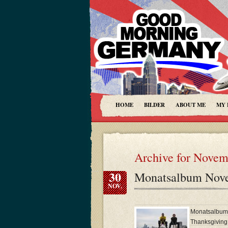
HOME
BILDER
ABOUT ME
MY 
Archive for Novem
30
Monatsalbum Nov
NOV.
Monatsalbum 
Thanksgiving,