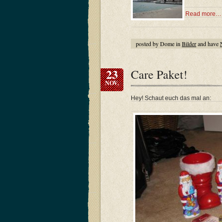
Read more…
posted by Dome in
Bilder
and have
23
Care Paket!
NOV.
Hey! Schaut euch das mal an: