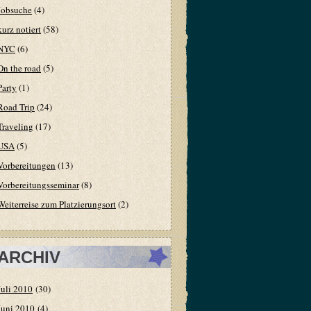
Jobsuche
(4)
kurz notiert
(58)
NYC
(6)
On the road
(5)
Party
(1)
Road Trip
(24)
Traveling
(17)
USA
(5)
Vorbereitungen
(13)
Vorbereitungsseminar
(8)
Weiterreise zum Platzierungsort
(2)
ARCHIV
Juli 2010
(30)
Juni 2010
(4)